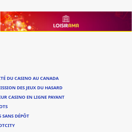
ITÉ DU CASINO AU CANADA
SSION DES JEUX DU HASARD
EUR CASINO EN LIGNE PAYANT
LOTS
 SANS DÉPÔT
OTCITY