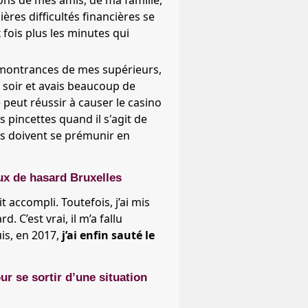
ions de mes amis, de ma famille,
ères difficultés financières se
 fois plus les minutes qui
remontrances de mes supérieurs,
e soir et avais beaucoup de
 peut réussir à causer le casino
 pincettes quand il s'agit de
urs doivent se prémunir en
eux de hasard Bruxelles
t accompli. Toutefois, j’ai mis
C’est vrai, il m’a fallu
is, en 2017,
j’ai enfin sauté le
r se sortir d’une situation