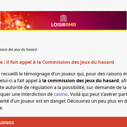
sion des jeux du hasard
: il fait appel à la Commission des jeux du hasard
recueilli le témoignage d’un joueur qui, pour des raisons é
lui-ci a fait appel à
la commission des jeux du hasard
, a
ette autorité de régulation a la possibilité, sur demande de
liquer une interdiction de
casino
. Voilà qui peut s’avérer p
anté d’un joueur est en danger. Découvrez un peu plus en dét
e.
ASINOS