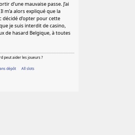
ortir d’une mauvaise passe. J’ai
 Il m’a alors expliqué que la
onc décidé d’opter pour cette
que je suis interdit de casino,
x de hasard Belgique, à toutes
 peut aider les joueurs ?
ans dépôt
All slots